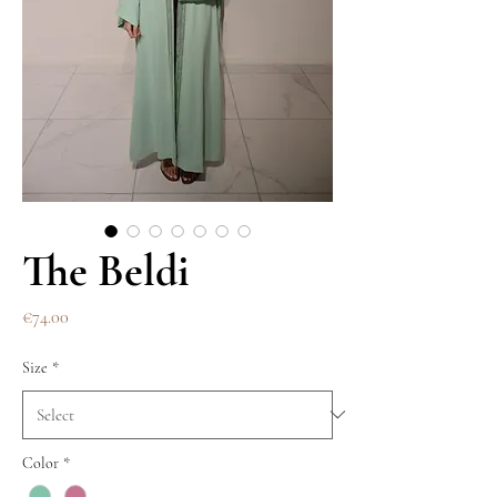
The Beldi
Price
€74.00
Size
*
Color
*