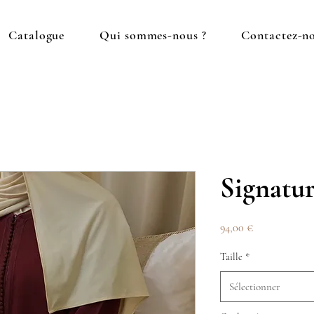
Catalogue
Qui sommes-nous ?
Contactez-n
Signatu
Prix
94,00 €
Taille
*
Sélectionner