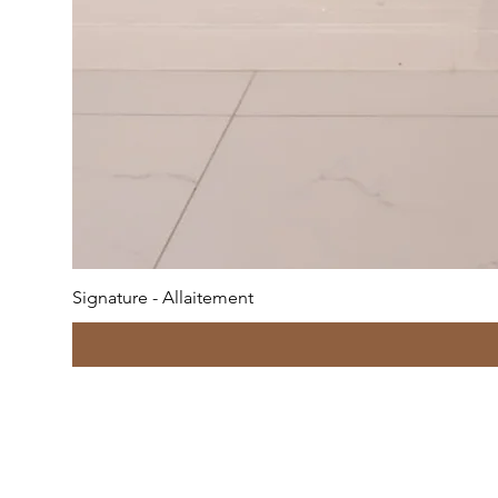
Signature - Allaitement