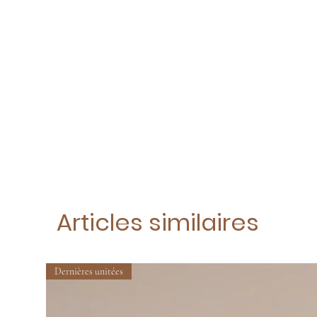
Articles similaires
Dernières unitées